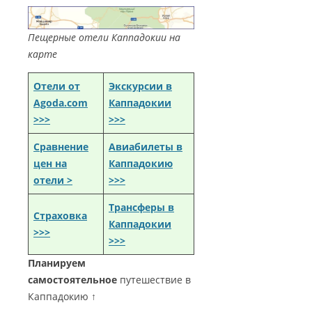
Пещерные отели Каппадокии на
карте
Отели от
Экскурсии в
Agoda.com
Каппадокии
>>>
>>>
Сравнение
Авиабилеты в
цен на
Каппадокию
отели >
>>>
Трансферы в
Страховка
Каппадокии
>>>
>>>
Планируем
самостоятельное
путешествие в
Каппадокию ↑