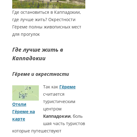
Где остановиться в Каппадокии,
где лучше жить? Окрестности
Гёреме полны живописных мест
для прогулок
Где лучше жить в
Каппадокии
Гёреме и окрестности
Так как
Гёреме
считается
туристическим
Отели
центром
Гёреме на
Каппадокии
, боль
карте
шая часть туристов
которые путешествуют