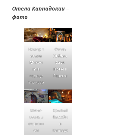
Отели Каппадокии –
фото
Отель
Номер в
Hidden
отеле
Cave
Museu
Hote
l в
m
в
Гереме
городе
Учхисар
Крытый
Мини-
бассейн
отель в
в
старинн
Каппадо
ом