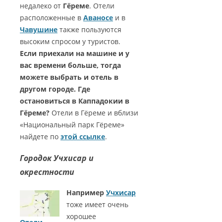
недалеко от
Гёреме
. Отели
расположенные в
Аваносе
и в
Чавушине
также пользуются
высоким спросом у туристов.
Если приехали на машине и у
вас времени больше, тогда
можете выбрать и отель в
другом городе. Где
остановиться в Каппадокии в
Гёреме?
Отели в Гёреме и вблизи
«Национальный парк Гёреме»
найдете по
этой ссылке
.
Городок Учхисар и
окрестности
Например
Учхисар
тоже имеет очень
хорошее