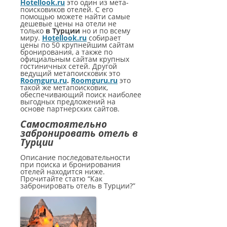
Hotellook.ru
это один из мета-
БАШНИ СТАМБУЛА
ТУРЦИЮ?
поисковиков отелей. С его
КАППАДОКИИ
помощью можете найти самые
ПАНОРАМЫ КАППАДОКИИ
дешевые цены на отели не
ГАЛАТСКИЙ МОСТ В СТАМБУЛЕ
ТУРЕЦКАЯ ЛИРА — ВАЛЮТА
только
в Турции
но и по всему
КРАТЕРНОЕ ОЗЕРО НАР
ВИДЕО КАППАДОКИИ
миру.
Hotellook.ru
собирает
ТУРЦИИ
КАРТЫ СТАМБУЛА
цены по 50 крупнейшим сайтам
бронирования, а также по
ОЗЕРО ТУЗ
официальным сайтам крупных
5 ПРИЧИН ПОСЕТИТЬ ТУРЦИЮ
СТАМБУЛ ФОТО
гостиничных сетей. Другой
ведущий метапоисковик это
Roomguru.ru
.
Roomguru.ru
это
КАК СПЛАНИРОВАТЬ
такой же метапоисковик,
САМОСТОЯТЕЛЬНОЕ
обеспечивающий поиск наиболее
выгодных предложений на
ПУТЕШЕСТВИЕ?
основе партнерских сайтов.
Самостоятельно
забронировать отель в
Турции
Описание последовательности
при поиска и бронирования
отелей находится ниже.
Прочитайте статю “Как
забронировать отель в Турции?”