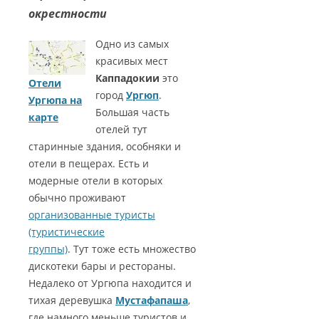
окрестности
Одно из самых
красивых мест
Каппадокии
это
Отели
город
Ургюп
.
Ургюпа на
Большая часть
карте
отелей тут
старинные здания, особняки и
отели в пещерах. Есть и
модерные отели в которых
обычно проживают
организованные туристы
(туристические
группы)
. Тут тоже есть множество
дискотеки бары и рестораны.
Недалеко от Ургюпа находится и
тихая деревушка
Мустафапаша
,
где намного меньше туристов и