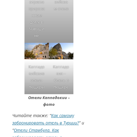
кийско
отреста
м отеле
врирова
нном
доме в
Чавуши
не
Каппадо
Каппадо
кийские
кия –
отели-
Отель в
пещеры
пещере
Отели Каппадокии –
фото
Читайте также: “
Как самому
забронировать отель в Турции?
” и
“
Отели Стамбула. Как