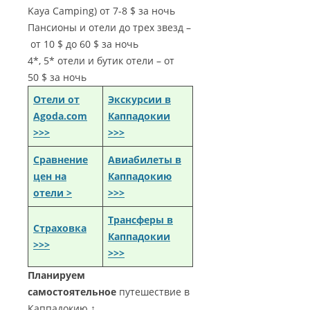
Kaya Camping) от 7-8 $ за ночь
Пансионы и отели до трех звезд –
от 10 $ до 60 $ за ночь
4*, 5* отели и бутик отели – от
50 $ за ночь
Отели от
Экскурсии в
Agoda.com
Каппадокии
>>>
>>>
Сравнение
Авиабилеты в
цен на
Каппадокию
отели >
>>>
Трансферы в
Страховка
Каппадокии
>>>
>>>
Планируем
самостоятельное
путешествие в
Каппадокию ↑