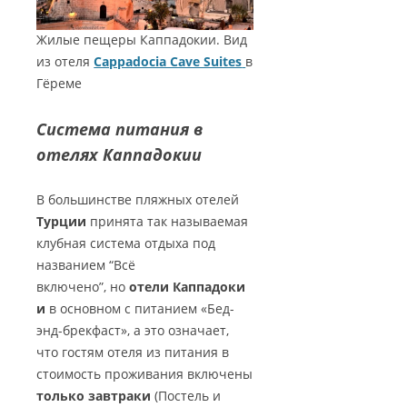
Жилые пещеры Каппадокии. Вид
из отеля
Cappadocia Cave Suites
в
Гёреме
Система питания в
отелях Каппадокии
В большинстве пляжных отелей
Турции
принята так называемая
клубная система отдыха под
названием “Всё
включено”, но
отели Каппадоки
и
в основном с питанием «Бед-
энд-брекфаст», а это означает,
что гостям отеля из питания в
стоимость проживания включены
только завтраки
(Постель и