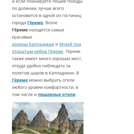
и если планируете пешие походы
по долинам, лучше всего
остановится в одной из гостиниц
города
Гёреме
. Возле
Гёреме
находятся самые
красивые
долины Каппадокии
и
Музей под
открытым небом Гёреме
. Гёреме
также имеет много хороших мест,
откуда удобно наблюдать за
полетом шаров в Каппадокии. В
Гёреме
можно выбрать отели
любого уровня комфортности, в
том числе и
пещерные отели
.