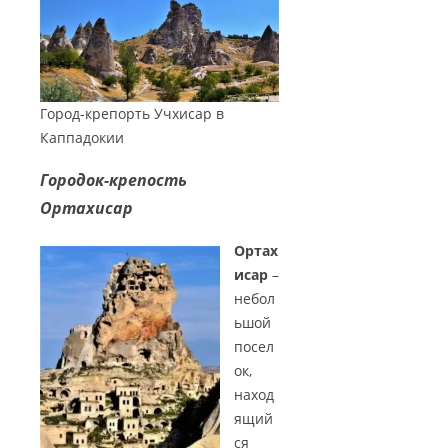
Город-крепорть Учхисар в
Каппадокии
Городок-крепость
Ортахисар
Ортах
исар
–
небол
ьшой
посел
ок,
наход
ящий
ся