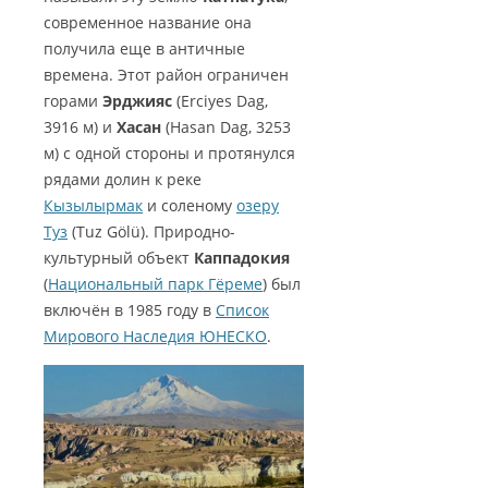
БАШНИ СТАМБУЛА
ТУРЦИЮ?
современное название она
КАППАДОКИИ
ПАНОРАМЫ КАППАДОКИИ
получила еще в античные
ГАЛАТСКИЙ МОСТ В СТАМБУЛЕ
ТУРЕЦКАЯ ЛИРА — ВАЛЮТА
КРАТЕРНОЕ ОЗЕРО НАР
времена. Этот район ограничен
ВИДЕО КАППАДОКИИ
ТУРЦИИ
КАРТЫ СТАМБУЛА
горами
Эрджияс
(Erciyes Dag,
ОЗЕРО ТУЗ
3916 м) и
Хасан
(Hasan Dag, 3253
5 ПРИЧИН ПОСЕТИТЬ ТУРЦИЮ
СТАМБУЛ ФОТО
м) с одной стороны и протянулся
КАК СПЛАНИРОВАТЬ
рядами долин к реке
САМОСТОЯТЕЛЬНОЕ
Кызылырмак
и соленому
озеру
ПУТЕШЕСТВИЕ?
Туз
(Tuz Gölü). Природно-
культурный объект
Каппадокия
(
Национальный парк Гёреме
) был
включён в 1985 году в
Список
Мирового Наследия ЮНЕСКО
.