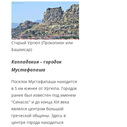
Старый Ургюп (Прокопион или
Башхисар)
Каппадокия –
г
ородок
Мустафапаша
Поселок Мустафапаша находится
в 5 км южнее от Ургюпа. Городок
ранее был известен под именем
“Синасос” и до конца XIX века
являлся центром большой
греческой общины. Здесь в
центре города находиться