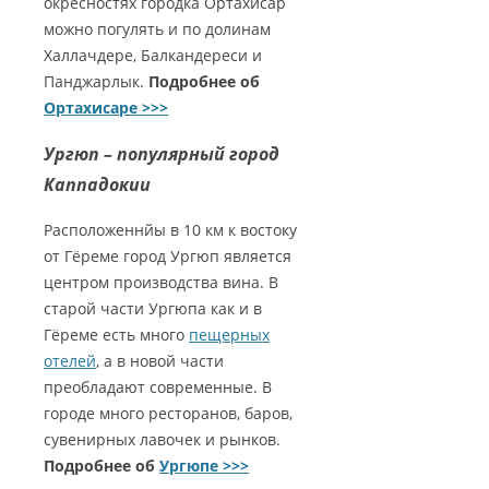
окресностях городка Ортахисар
можно погулять и по долинам
Халлачдере, Балкандереси и
Панджарлык.
Подробнее об
Ортахисаре >>>
Ургюп – популярный город
Каппадокии
Расположеннйы в 10 км к востоку
от Гёреме город Ургюп является
центром производства вина. В
старой части Ургюпа как и в
Гёреме есть много
пещерных
отелей
, а в новой части
преобладают современные. В
городе много ресторанов, баров,
сувенирных лавочек и рынков.
Подробнее об
Ургюпе >>>