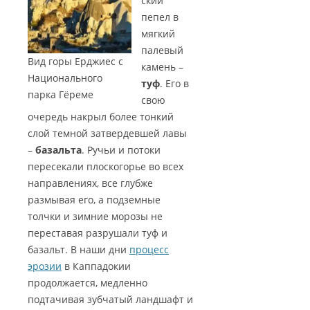
ский
пепел в
мягкий
палевый
Вид горы Ерджиес с
камень –
Национального
туф
. Его в
парка Гёреме
свою
очередь накрыл более тонкий
слой темной затвердевшей лавы
–
базальта
. Ручьи и потоки
пересекали плоскогорье во всех
направлениях, все глубже
размывая его, а подземные
толчки и зимние морозы не
переставая разрушали туф и
базальт. В наши дни
процесс
эрозии
в Каппадокии
продолжается, медленно
подтачивая зубчатый ландшафт и