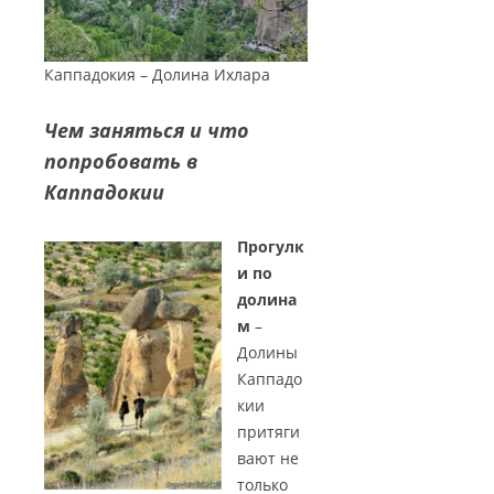
Каппадокия – Долина Ихлара
Чем заняться и что
попробовать в
Каппадокии
Прогулк
и по
долина
м
–
Долины
Каппадо
кии
притяги
вают не
только