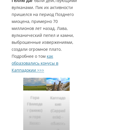
Гёллю даг
были действующими
вулканами. Пик их активности
пришелся на период Позднего
миоцена, примерно 70
миллионов лет назад. Лава,
вулканический пепел и камни,
выброшенные извержениями,
создали огромное плато.
Подробнее о том
как
образовались конусы в
Каппадокии >>>
Гора
Каппадо
Гёллюда
кия
г (влево)
(Cappad
и гора
oсia) –
Хасан
область
в