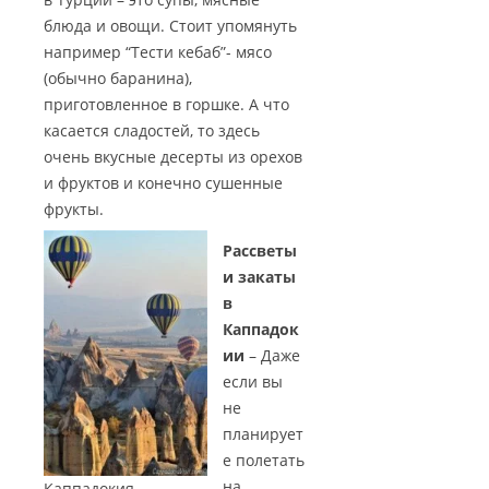
блюда и овощи. Стоит упомянуть
например “Тести кебаб”- мясо
(обычно баранина),
приготовленное в горшке. А что
касается сладостей, то здесь
очень вкусные десерты из орехов
и фруктов и конечно сушенные
фрукты.
Рассветы
и закаты
в
Каппадок
ии
– Даже
если вы
не
планирует
е полетать
на
Каппадокия –