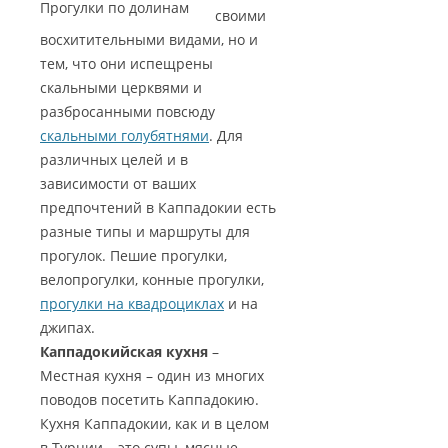
Прогулки по долинам
своими
восхитительными видами, но и
тем, что они испещрены
скальными церквями и
разбросанными повсюду
скальными голубятнями
. Для
различных целей и в
зависимости от ваших
предпочтений в Каппадокии есть
разные типы и маршруты для
прогулок. Пешие прогулки,
велопрогулки, конные прогулки,
прогулки на квадроциклах
и на
джипах.
Каппадокийская кухня
–
Местная кухня – один из многих
поводов посетить Каппадокию.
Кухня Каппадокии, как и в целом
в Турции – это супы, мясные