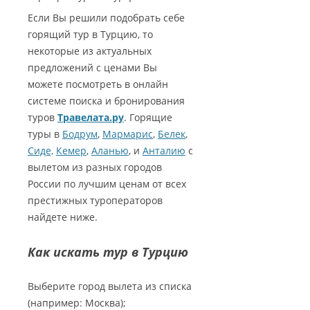
БАШНИ СТАМБУЛА
ТУРЦИЮ?
КАППАДОКИИ
Если Вы решили подобрать себе
ПАНОРАМЫ КАППАДОКИИ
ГАЛАТСКИЙ МОСТ В СТАМБУЛЕ
горящий тур в Турцию, то
ТУРЕЦКАЯ ЛИРА — ВАЛЮТА
КРАТЕРНОЕ ОЗЕРО НАР
некоторые из актуальных
ВИДЕО КАППАДОКИИ
ТУРЦИИ
КАРТЫ СТАМБУЛА
предложений с ценами Вы
ОЗЕРО ТУЗ
5 ПРИЧИН ПОСЕТИТЬ ТУРЦИЮ
можете посмотреть в онлайн
СТАМБУЛ ФОТО
системе поиска и бронирования
КАК СПЛАНИРОВАТЬ
туров
Травелата.ру
. Горящие
САМОСТОЯТЕЛЬНОЕ
туры в
Бодрум
,
Мармарис
,
Белек
,
ПУТЕШЕСТВИЕ?
Сиде,
Кемер
,
Аланью
, и
Анталию
с
вылетом из разных городов
России по лучшим ценам от всех
престижных туроператоров
найдете ниже.
Как искать тур в Турцию
Выберите город вылета из списка
(например: Москва);