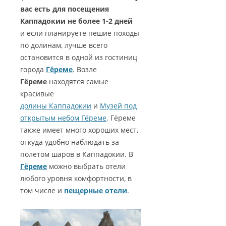
вас есть для посещения
Каппадокии не более 1-2 дней
и если планируете пешие походы
по долинам, лучше всего
остановится в одной из гостиниц
города
Гёреме
. Возле
Гёреме
находятся самые
красивые
долины Каппадокии
и
Музей под
открытым небом Гёреме
. Гёреме
также имеет много хороших мест,
откуда удобно наблюдать за
полетом шаров в Каппадокии. В
Гёреме
можно выбрать отели
любого уровня комфортности, в
том числе и
пещерные отели
.