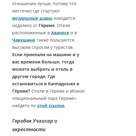
отношении лучше, потому что
местечко где стартуют
воздушные шары
находится
недалеко от
Гёреме
. Отели
расположенные в
Аваносе
и в
Чавушине
также пользуются
высоким спросом у туристов.
Если приехали на машине и у
вас времени больше, тогда
можете выбрать и отель в
другом городе. Где
остановиться в Каппадокии в
Гёреме?
Отели в Гёреме и вблизи
«Национальный парк Гёреме»
найдете по
этой ссылке
.
Городок Учхисар и
окрестности