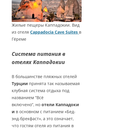
Жилые пещеры Каппадокии. Вид
из отеля
Cappadocia Cave Suites
в
Гёреме
Система питания в
отелях Каппадокии
В большинстве пляжных отелей
Турции
принята так называемая
клубная система отдыха под
названием “Всё
включено”, но
отели Каппадоки
и
в основном с питанием «Бед-
энд-брекфаст», а это означает,
что гостям отеля из питания в