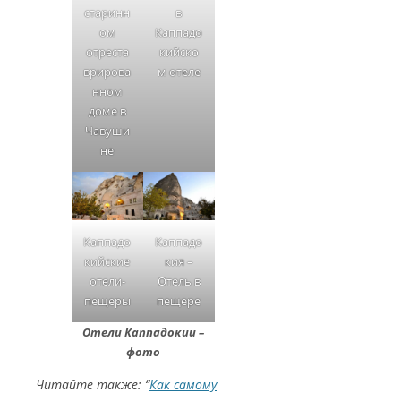
в
старинн
Каппадо
ом
кийско
отреста
м отеле
врирова
нном
доме в
Чавуши
не
Каппадо
Каппадо
кийские
кия –
отели-
Отель в
пещеры
пещере
Отели Каппадокии –
фото
Читайте также: “
Как самому