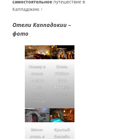
самостоятельное
путешествие в
Каппадокию ↑
Отели Каппадокии –
фото
Отель
Номер в
Hidden
отеле
Cave
Museu
Hote
l в
m
в
Гереме
городе
Учхисар
Крытый
Мини-
бассейн
отель в