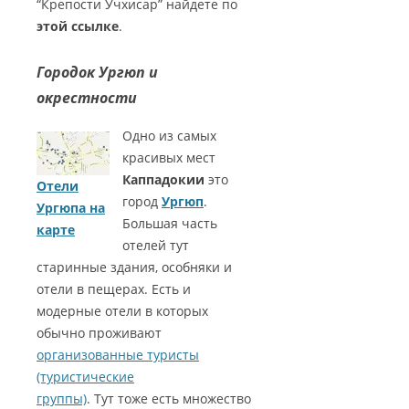
“Крепости Учхисар” найдете по
этой ссылке
.
Городок Ургюп и
окрестности
Одно из самых
красивых мест
Каппадокии
это
Отели
город
Ургюп
.
Ургюпа на
Большая часть
карте
отелей тут
старинные здания, особняки и
отели в пещерах. Есть и
модерные отели в которых
обычно проживают
организованные туристы
(туристические
группы)
. Тут тоже есть множество