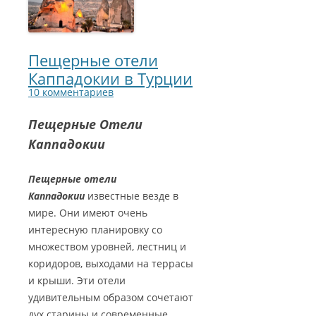
БАШНИ СТАМБУЛА
ТУРЦИЮ?
КАППАДОКИИ
ПАНОРАМЫ КАППАДОКИИ
ГАЛАТСКИЙ МОСТ В СТАМБУЛЕ
ТУРЕЦКАЯ ЛИРА — ВАЛЮТА
КРАТЕРНОЕ ОЗЕРО НАР
ВИДЕО КАППАДОКИИ
ТУРЦИИ
Пещерные отели
КАРТЫ СТАМБУЛА
ОЗЕРО ТУЗ
Каппадокии в Турции
5 ПРИЧИН ПОСЕТИТЬ ТУРЦИЮ
СТАМБУЛ ФОТО
10 комментариев
КАК СПЛАНИРОВАТЬ
Пещерные Отели
САМОСТОЯТЕЛЬНОЕ
Каппадокии
ПУТЕШЕСТВИЕ?
Пещерные отели
Каппадокии
известные везде в
мире. Они имеют очень
интересную планировку со
множеством уровней, лестниц и
коридоров, выходами на террасы
и крыши. Эти отели
удивительным образом сочетают
дух старины и современные