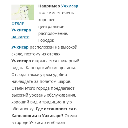
Например
Учхисар
тоже имеет очень
хорошее
Отели
центральное
Учхисара
расположение.
на карте
Городок
Учхисар
расположен на высокой
скале, поэтому из отелях
Учхисара
открывается шикарный
вид на Каппадокийские долины.
Отсюда также утром удобно
наблюдать за полетом шаров.
Отели этого города предлагают
высокий уровень обслуживания,
хороший вид и традиционную
обстановку.
Где остановиться в
Каппадокии в Учхисаре?
Отели
в городе Учхисар и вблизи