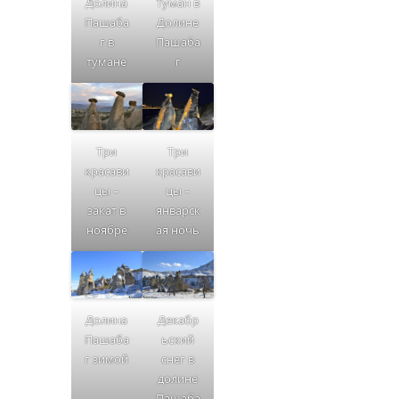
Долина
Туман в
Пашаба
Долине
г в
Пашаба
тумане
г
Три
Три
красави
красави
цы –
цы –
закат в
январск
ноябре
ая ночь
Долина
Декабр
Пашаба
ьский
г зимой
снег в
долине
Пашаба