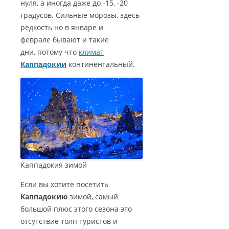
нуля, а иногда даже до -15, -20
БАШНИ СТАМБУЛА
ТУРЦИЮ?
КАППАДОКИИ
градусов. Сильные морозы, здесь
ПАНОРАМЫ КАППАДОКИИ
ГАЛАТСКИЙ МОСТ В СТАМБУЛЕ
редкость но в январе и
ТУРЕЦКАЯ ЛИРА — ВАЛЮТА
КРАТЕРНОЕ ОЗЕРО НАР
ВИДЕО КАППАДОКИИ
феврале бывают и такие
ТУРЦИИ
КАРТЫ СТАМБУЛА
дни, потому что
климат
ОЗЕРО ТУЗ
5 ПРИЧИН ПОСЕТИТЬ ТУРЦИЮ
Каппадокии
континентальный.
СТАМБУЛ ФОТО
КАК СПЛАНИРОВАТЬ
САМОСТОЯТЕЛЬНОЕ
ПУТЕШЕСТВИЕ?
Каппадокия зимой
Если вы хотите посетить
Каппадокию
зимой, самый
большой плюс этого сезона это
отсутствие толп туристов и