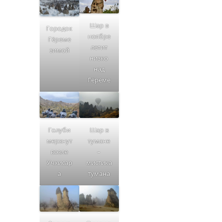
Шар в
Городок
ноябре
Гёреме
летит
зимой
низко
над
Гёреме
Голуби
Шар в
мерзнут
тумане
возле
–
Учхисар
мистика
а
тумана