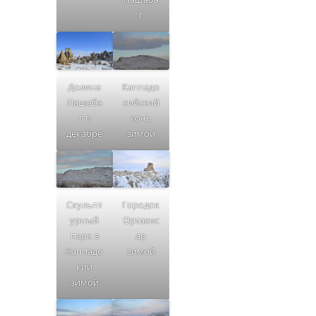
г
Долина
Каппадо
Пашаба
кийский
г в
конь
декабре
зимой
Скульпт
Городок
урный
Ортахис
парк в
ар
Каппадо
зимой
кии
зимой