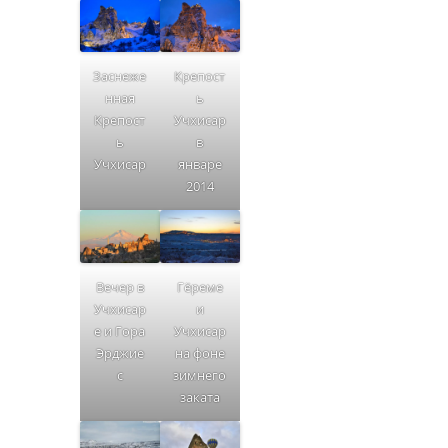
Заснеже
Крепост
нная
ь
Крепост
Учхисар
ь
в
Учхисар
январе
2014
Вечер в
Гёреме
Учхисар
и
е и Гора
Учхисар
Эрджие
на фоне
с
зимнего
заката