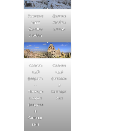
Заснеже
Долина
нная
Любви
Долина
зимой
Любви
Солнеч
Солнеч
ный
ный
февраль
февраль
–
в
Последн
Каппадо
ие дни
кии
февраля
в
Каппадо
кии