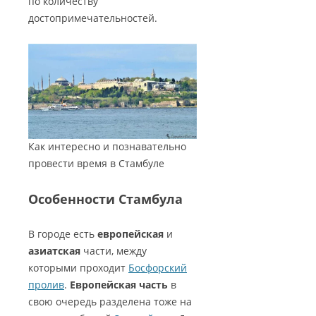
по количеству
БАШНИ СТАМБУЛА
ТУРЦИЮ?
КАППАДОКИИ
достопримечательностей.
ПАНОРАМЫ КАППАДОКИИ
ГАЛАТСКИЙ МОСТ В СТАМБУЛЕ
ТУРЕЦКАЯ ЛИРА — ВАЛЮТА
КРАТЕРНОЕ ОЗЕРО НАР
ВИДЕО КАППАДОКИИ
ТУРЦИИ
КАРТЫ СТАМБУЛА
ОЗЕРО ТУЗ
5 ПРИЧИН ПОСЕТИТЬ ТУРЦИЮ
СТАМБУЛ ФОТО
КАК СПЛАНИРОВАТЬ
САМОСТОЯТЕЛЬНОЕ
ПУТЕШЕСТВИЕ?
Как интересно и познавательно
провести время в Стамбуле
Особенности Стамбула
В городе есть
европейская
и
азиатская
части, между
которыми проходит
Босфорский
пролив
.
Европейская часть
в
свою очередь разделена тоже на