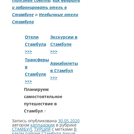
Полезные советы
,
Как выбрать
и забронировать отель в
Стамбуле
и
Необычные отели
Стамбула
Отели
Экскурсии в
Стамбула
Стамбуле
>>>
>>>
Трансферы
Авиабилеты
в
в Стамбул
Стамбуле
>>>
>>>
Планируем
самостоятельное
путешествие в
Стамбул ↑
Запись опубликована
30.05.2020
автором
каппадокия
в рубрике
СТАМБУЛ
,
ТУРЦИЯ
с метками
В
каком районе Стамбула лучше