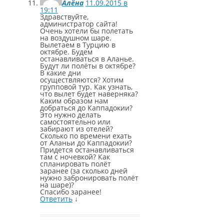
Алёна
11.09.2015 в
19:11
Здравствуйте,
администратор сайта!
Очень хотели бы полетать
на воздушном шаре.
Вылетаем в Турцию в
октябре. Будем
останавливаться в Аланье.
Будут ли полёты в октябре?
В какие дни
осуществляются? Хотим
групповой тур. Как узнать,
что вылет будет наверняка?
Каким образом нам
добраться до Каппадокии?
Это нужно делать
самостоятельно или
забирают из отелей?
Сколько по времени ехать
от Аланьи до Каппадокии?
Придется останавливаться
там с ночевкой? Как
спланировать полёт
заранее (за сколько дней
нужно забронировать полёт
на шаре)?
Спасибо заранее!
Ответить
↓