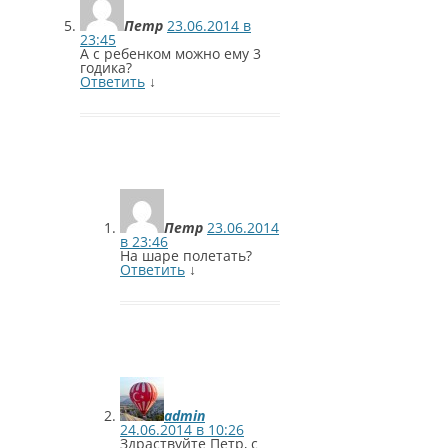
Петр
23.06.2014 в
23:45
А с ребенком можно ему 3
годика?
Ответить
↓
Петр
23.06.2014
в 23:46
На шаре полетать?
Ответить
↓
admin
24.06.2014 в 10:26
Здраствуйте Петр, с