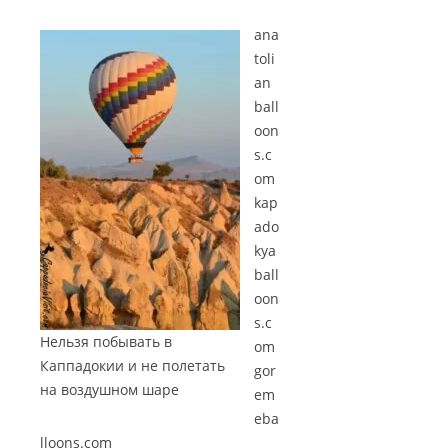
ana
toli
an
ball
oon
s.c
om
kap
ado
kya
ball
oon
s.c
Нельзя побывать в
om
Каппадокии и не полетать
gor
на воздушном шаре
em
eba
lloons.com