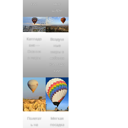
кии
ные
шары
Каппадо
Воздуш
кия —
ные
Осенни
шары в
е шары
небесах
Каппадо
кии
Полетат
Мягкая
ь на
посадка