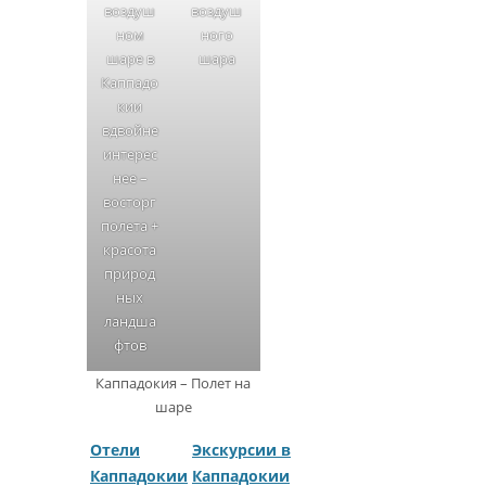
воздуш
воздуш
ном
ного
шаре в
шара
Каппадо
кии
вдвойне
интерес
нее –
восторг
полета +
красота
природ
ных
ландша
фтов
Каппадокия – Полет на
шаре
Отели
Экскурсии в
Каппадокии
Каппадокии