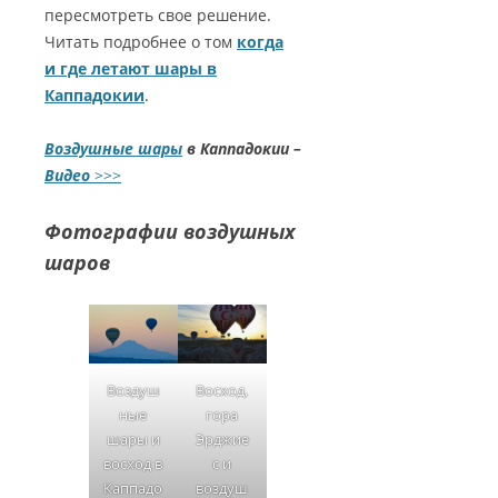
пересмотреть свое решение.
Читать подробнее о том
когда
и где летают шары в
Каппадокии
.
Воздушные шары
в Каппадокии –
Видео
>>>
Фотографии воздушных
шаров
Воздуш
Восход,
ные
гора
шары и
Эрджие
восход в
с и
Каппадо
воздуш