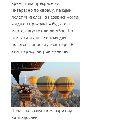
БАШНИ СТАМБУЛА
время года прекрасно и
ТУРЦИЮ?
КАППАДОКИИ
ПАНОРАМЫ КАППАДОКИИ
интересно по-своему. Каждый
ГАЛАТСКИЙ МОСТ В СТАМБУЛЕ
ТУРЕЦКАЯ ЛИРА — ВАЛЮТА
полет уникален, в независимости,
КРАТЕРНОЕ ОЗЕРО НАР
ВИДЕО КАППАДОКИИ
ТУРЦИИ
когда он проходит – будь то в
КАРТЫ СТАМБУЛА
ОЗЕРО ТУЗ
марте, августе или октябре. Но
5 ПРИЧИН ПОСЕТИТЬ ТУРЦИЮ
СТАМБУЛ ФОТО
все таки, лучшее время для
полетов с апреля до октября. В
КАК СПЛАНИРОВАТЬ
этот период ветров меньше.
САМОСТОЯТЕЛЬНОЕ
ПУТЕШЕСТВИЕ?
Полет на воздушном шаре над
Каппадокией