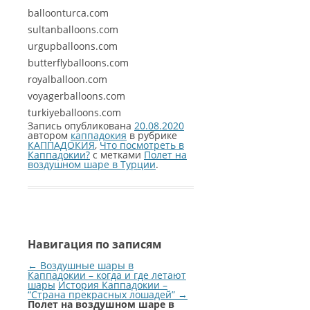
balloonturca.com
sultanballoons.com
urgupballoons.com
butterflyballoons.com
royalballoon.com
voyagerballoons.com
turkiyeballoons.com
Запись опубликована
20.08.2020
автором
каппадокия
в рубрике
КАППАДОКИЯ
,
Что посмотреть в
Каппадокии?
с метками
Полет на
воздушном шаре в Турции
.
Навигация по записям
←
Воздушные шары в
Каппадокии – когда и где летают
шары
История Каппадокии –
“Страна прекрасных лошадей”
→
Полет на воздушном шаре в