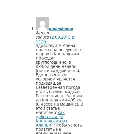
каппадокия
Автор
записи
12.09.2015 в
14:19
Здраствуйте Алёна,
полеты на воздушных
шарах в Каппадокии
проходят
круглогодично, в
любой день недели
(почти каждый день).
Единственным
условием является
подходящая
безветренная погода
и отсутствие осадков.
Расстояние от Алании
до Каппадокии 495 км
(6 часов на машине). В
этой статье
написано”
Как
добраться до
Каппадокии из
Аланьи
” Чтобы успеть
полетать на
воздушном шаре,