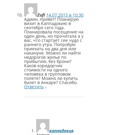
Zufi
14.07.2015 в 10:30
Админ, привет! Планирую
визит в Каппадокию в
сентябре сего года.
Планировала посещение на
один день, но прочитала а у
вас, что стартует сее чудо с
раннего утра. Попробую
приехать на два дня или
накануне. Можно ли найти
недорогое жилье по
прибытию, без брони?
Каков коридорчик
стоимости на одного
человека в групповом
полете? Можно ли купить
билет в Анкаре? Спасибо.
Ответить
↓
каппадокия
Автор