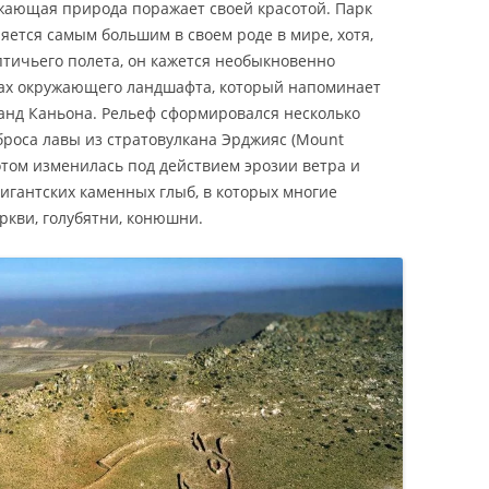
жающая природа поражает своей красотой. Парк
яется самым большим в своем роде в мире, хотя,
 птичьего полета, он кажется необыкновенно
ах окружающего ландшафта, который напоминает
анд Каньона. Рельеф сформировался несколько
броса лавы из стратовулкана Эрджияс (Mount
том изменилась под действием эрозии ветра и
игантских каменных глыб, в которых многие
ркви, голубятни, конюшни.