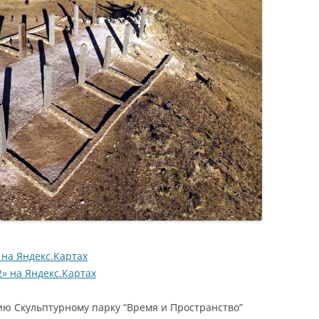
КРАТЕРНОЕ ОЗЕРО НАР
ВИДЕО КАППАДОКИИ
 МОСТ В СТАМБУЛЕ
А
ОЗЕРО ТУЗ
МБУЛА
ЦИЮ
ФОТО
 на Яндекс.Картах
» на Яндекс.Картах
ию Скульптурному парку “Время и Пространство”