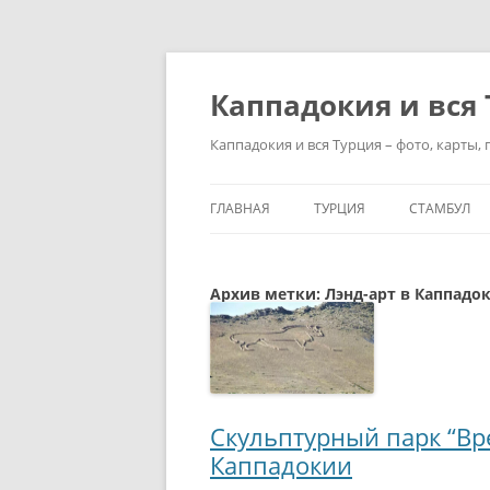
Перейти
к
содержимому
Каппадокия и вся
Каппадокия и вся Турция – фото, карты,
ГЛАВНАЯ
ТУРЦИЯ
СТАМБУЛ
ТУРЦИЯ – СТРАНА ОТДЫХА
ЧТО ПОСМО
ПОЛЕЗНЫЕ
Архив метки:
Лэнд-арт в Каппадо
АНКАРА — СОВРЕМЕННАЯ
СТОЛИЦА ТУРЦИИ
СТАМБУЛ –
ДОСТОПРИ
АДАНА – КРУПНЫЙ ГОРОД 
ЮГЕ ТУРЦИИ
КАК ПРОВЕ
СТАМБУЛЕ З
Скульптурный парк “Вр
МОРЯ ТУРЦИИ И ЛУЧШИЕ
Каппадокии
КУРОРТЫ
СУЛТАНАХМ