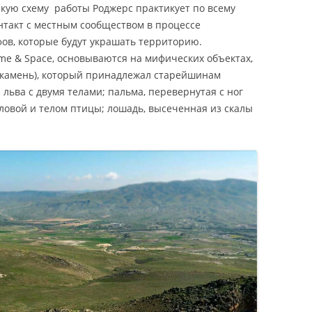
кую схему работы Роджерс практикует по всему
онтакт с местным сообществом в процессе
ов, которые будут украшать территорию.
ime & Space, основываются на мифических объектах,
й камень), который принадлежал старейшинам
з льва с двумя телами; пальма, перевернутая с ног
оловой и телом птицы; лошадь, высеченная из скалы