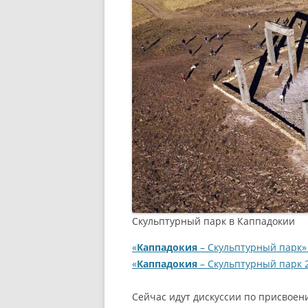
ГАЛАТСКИЙ
ТУРЕЦКАЯ ЛИРА — ВАЛЮТ
ТУРЦИИ
КАРТЫ СТА
5 ПРИЧИН ПОСЕТИТЬ ТУР
СТАМБУЛ 
КАК СПЛАНИРОВАТЬ
САМОСТОЯТЕЛЬНОЕ
ПУТЕШЕСТВИЕ?
Скульптурный парк в Каппадокии
«
Каппадокия
– Скульптурный парк»
«
Каппадокия
– Скульптурный парк 2
Сейчас идут дискуссии по присвоен