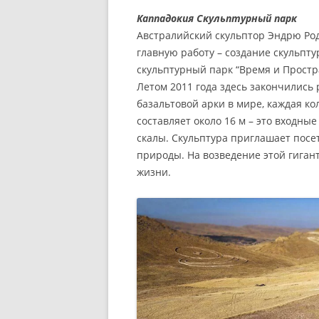
ЦЕНТР СТА
ЭГЕЙСКОЕ ПОБЕРЕЖЬЕ ТУР
Каппадокия Скульптурный парк
ПЛОЩАДЬ 
Австралийский скульптор Эндрю Род
СРЕДИЗЕМНОМОРСКОЕ
ИСТИКЛЯЛЬ
главную работу – создание скульпту
ПОБЕРЕЖЬЕ ТУРЦИИ
скульптурный парк “Время и Простра
БОСФОР —
Летом 2011 года здесь закончились 
ОБЪЕКТЫ ЮНЕСКО В ТУРЦ
базальтовой арки в мире, каждая ко
БУХТА ЗОЛ
ДАРДАНЕЛЛЫ И ГАЛЛИПО
составляет около 16 м – это входн
СОБОР СВ
скалы. Скульптура приглашает пос
АМАСЬЯ – ГОРОД СКАЛЬН
природы. На возведение этой гиган
ГРОБНИЦ
ДВОРЦЫ С
жизни.
КАРТЫ ТУРЦИИ
МЕЧЕТИ СТ
СТРАХОВКА ДЛЯ ПОЕЗДКИ 
МУЗЕИ СТА
ТУРЦИЮ
БАЗАРЫ И 
КЛИМАТ И ПОГОДА В ТУРЦ
КРЕПОСТИ 
КОГДА ЛУЧШЕ ЕХАТЬ В
БАШНИ СТ
ТУРЦИЮ?