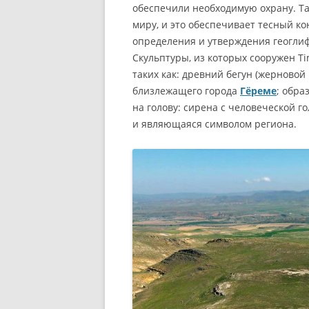
обеспечили необходимую охрану. Та
миру, и это обеспечивает тесный к
определения и утверждения геоглиф
Скульптуры, из которых сооружен T
таких как: древний бегун (жерново
близлежащего города
Гёреме
; обра
на голову: сирена с человеческой г
и являющаяся символом региона.