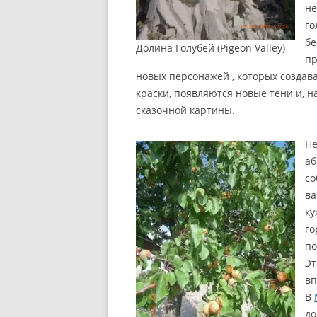
не
го
бе
Долина Голубей (Pigeon Valley)
пр
новых персонажей , которых создав
краски, появляются новые тени и, 
сказочной картины.
Не
аб
со
ва
ку
го
по
Эт
вп
В
до