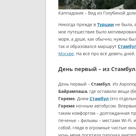
Каппадокия – Вид из Голубиной дол
Никогда прежде в
Турции
не была, 
мое путешествие было мотивировано
моря, а душе, как обычно, нужны б
так и образовался маршрут
Стамбу
Москве
. На всё про всё девять дней.
День первый – из Стамбул
День первый –
Стамбул
. Из Аэропо
Байрампаша
, где оставили вещи (
Гореме
. Днем
Стамбул
(это отдельн
Гореме
ночным автобусом. Впервые 
таким комфортом – долгожданная пр
печенье – фильмы – местами Wi-Fi, 
собой, глядя в огромные чистые окн
ночь меня посетила парочка инетер