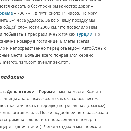
ется сказать о безупречном качестве дорог –
ореме
– 736 км. , в пути около 11 часов. Не могу
рить 3-4 часа удалось. За всю нашу поездку мы
 в общей сложности 2300 км. Что позволило нам
и побывать в трех различных точках
Турции
. По
означна номеру в гостинице. Билеты всегда
ыло и непосредственно перед отъездом. Автобусных
одные места. Больше всего понравился сервис
.metroturizm.com.tr/en/index.htm.
ппадокию
ак,
День второй
–
Гореме
– мы на месте. Хозяин
стиницы anatoliacaves.com (как оказалось весьма
вестная личность в городке) встретил нас (с сыном)
ям на автовокзале. После подробнейшего рассказа о
стопримечательностях нас заселили в номер в
щере – (впечатляет). Легкий отдых и мы поехали