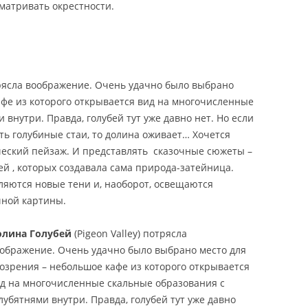
матривать окрестности.
отрясла воображение. Очень удачно было выбрано
афе из которого открывается вид на многочисленные
 внутри. Правда, голубей тут уже давно нет. Но если
ь голубиные стаи, то долина оживает… Хочется
ческий пейзаж. И представлять сказочные сюжеты –
й , которых создавала сама природа-затейница.
ляются новые тени и, наоборот, освещаются
чной картины.
олина Голубей
(Pigeon Valley) потрясла
ображение. Очень удачно было выбрано место для
озрения – небольшое кафе из которого открывается
д на многочисленные скальные образования с
лубятнями внутри. Правда, голубей тут уже давно