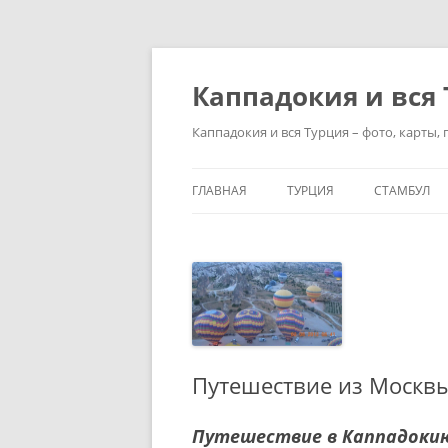
Перейти
к
содержимому
Каппадокия и вся
Каппадокия и вся Турция – фото, карты,
ГЛАВНАЯ
ТУРЦИЯ
СТАМБУЛ
ТУРЦИЯ – СТРАНА ОТДЫХА
ЧТО ПОСМО
ПОЛЕЗНЫЕ
АНКАРА — СОВРЕМЕННАЯ
СТОЛИЦА ТУРЦИИ
СТАМБУЛ –
ДОСТОПРИ
АДАНА – КРУПНЫЙ ГОРОД 
ЮГЕ ТУРЦИИ
КАК ПРОВЕ
Путешествие из Москв
СТАМБУЛЕ З
МОРЯ ТУРЦИИ И ЛУЧШИЕ
КУРОРТЫ
СУЛТАНАХМ
Путешествие в Каппадоки