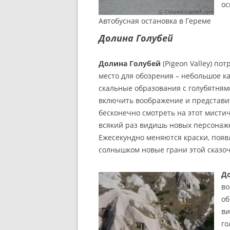
ос
Автобусная остановка в Гереме
Долина Голубей
Долина Голубей
(Pigeon Valley) п
место для обозрения – небольшое к
скальные образования с голубятнями
включить воображение и представит
бесконечно смотреть на этот мисти
всякий раз видишь новых персонаже
Ежесекундно меняются краски, появ
солнышком новые грани этой сказо
Д
во
об
ви
го