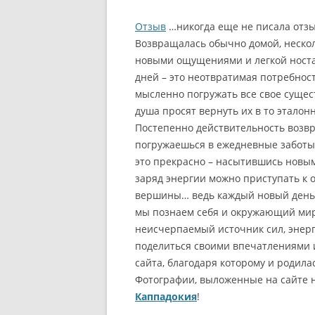
ЦЕНТР СТА
ЭГЕЙСКОЕ ПОБЕРЕЖЬЕ ТУР
Отзыв
…никогда еще не писала отзыв
ПЛОЩАДЬ 
Возвращалась обычно домой, неско
СРЕДИЗЕМНОМОРСКОЕ
ИСТИКЛЯЛЬ
новыми ощущениями и легкой носта
ПОБЕРЕЖЬЕ ТУРЦИИ
дней – это неотвратимая потребнос
БОСФОР —
ОБЪЕКТЫ ЮНЕСКО В ТУРЦ
мысленно погружать все свое сущес
БУХТА ЗОЛ
душа просят вернуть их в то эталон
ДАРДАНЕЛЛЫ И ГАЛЛИПО
Постепенно действительность возвра
СОБОР СВ
погружаешься в ежедневные заботы,
АМАСЬЯ – ГОРОД СКАЛЬН
это прекрасно – насытившись новы
ГРОБНИЦ
ДВОРЦЫ С
заряд энергии можно приступать к 
КАРТЫ ТУРЦИИ
МЕЧЕТИ СТ
вершины… ведь каждый новый день э
мы познаем себя и окружающий мир.
СТРАХОВКА ДЛЯ ПОЕЗДКИ 
МУЗЕИ СТА
неисчерпаемый источник сил, энерг
ТУРЦИЮ
поделиться своими впечатлениями и
БАЗАРЫ И 
сайта, благодаря которому и родила
КЛИМАТ И ПОГОДА В ТУРЦ
Фотографии, выложенные на сайте н
КРЕПОСТИ 
Каппадокия
!
КОГДА ЛУЧШЕ ЕХАТЬ В
БАШНИ СТ
ТУРЦИЮ?