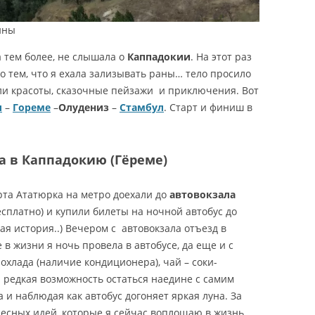
ины
а тем более, не слышала о
Каппадокии
. На этот раз
 тем, что я ехала зализывать раны… тело просило
ыли красоты, сказочные пейзажи и приключения. Вот
л
–
Гореме
–
Олудениз
–
Стамбул
. Старт и финиш в
а в Каппадокию (Гёреме)
рта Ататюрка на метро доехали до
автовокзала
бесплатно) и купили билеты на ночной автобус до
ая история..) Вечером с автовокзала отъезд в
в жизни я ночь провела в автобусе, да еще и с
охлада (наличие кондиционера), чай – соки-
и редкая возможность остаться наедине с самим
а и наблюдая как автобус догоняет яркая луна. За
есных идей, которые я сейчас воплощаю в жизнь.