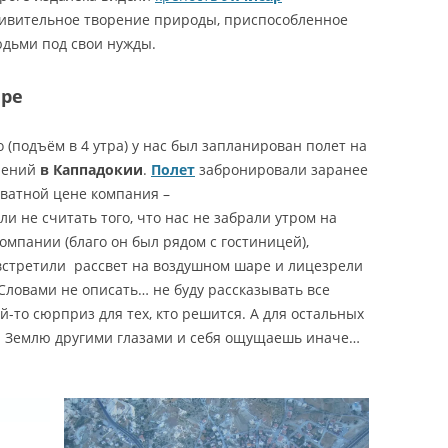
ивительное творение природы, приспособленное
дьми под свои нужды.
аре
 (подъём в 4 утра) у нас был запланирован полет на
тлений
в Каппадокии
.
Полет
забронировали заранее
кватной цене компания –
сли не считать того, что нас не забрали утром на
омпании (благо он был рядом с гостиницей),
встретили рассвет на воздушном шаре и лицезрели
 Словами не описать… не буду рассказывать все
й-то сюрприз для тех, кто решится. А для остальных
на Землю другими глазами и себя ощущаешь иначе…