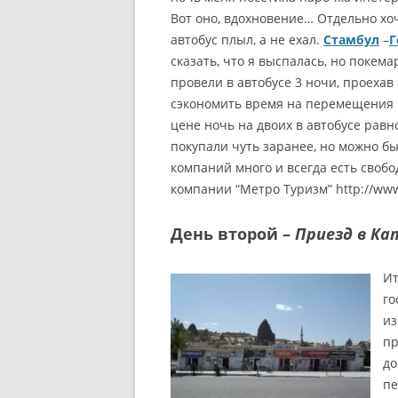
Вот оно, вдохновение… Отдельно хоч
автобус плыл, а не ехал.
Стамбул
–
Г
сказать, что я выспалась, но покема
провели в автобусе 3 ночи, проехав
сэкономить время на перемещения 
цене ночь на двоих в автобусе равн
покупали чуть заранее, но можно б
компаний много и всегда есть своб
компании “Метро Туризм” http://www
День второй –
Приезд в Ка
Ит
го
из
пр
до
пе