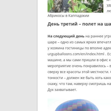
уд
лю
Абрикосы в Каппадокии
День третий – полет на ш
На следующий день
на раннее утро
шаре – одно из самых ярких впеча
у хозяина гостиницы по вполне аде
urgupballoons.com/en/index.html . Е
машине, а мы сами пришли в офис к
мероприятие очень понравилось – 
сверху все красоты этой местности.
тонкости – должен же быть хоть како
скажу, что там, наверху смотришь 
Дух захватывает.