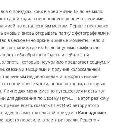
МБУЛА
ЛОШАДЕЙ»
ЛУЧШИЕ ОТЕЛИ ТУРЦИИ
АВИАБИЛЕТЫ В КАППАДОКИЮ
ОР
ЦИИ
ИЗМИР
ПОЛЕТ НА ВОЗДУШНОМ ШАРЕ
КАППАДОКИИ?
ов о поездках, коих в моей жизни было не мало.
ФОТОГРАФИИ КАППАДОКИИ
КАППАДОКИЯ — ВЕСЕННЯЯ
АЛАНЬЯ И ОКРЕ
ТАКСИМ, УЛИЦА
КАППАДОКИЙСКИЕ ОТЦЫ
ОТЕЛИ ТУРЦИИ 3 ЗВЕЗДЫ
КАППАДОКИЯ ОТ АНТАЛИИ
МУ
лько дней ходила переполненная впечатлениями,
ЧЕШМЕ
АНТАЛИЯ – ТУРИСТИЧЕСКАЯ
ПОДЗЕМНЫЕ ГОРОДА
КАППАДОКИЯ НА КАРТЕ ТУРЦИИ
ФОТОСЕССИЯ
КУРОРТНЫЕ ГОР
 И РАЙОН БЕЙОГЛУ
ОТЗЫВЫ ТУРИСТОВ О
САМОЛЕТОМ
льгией по оставленным местам. Первые несколько
СТОЛИЦА ТУРЦИИ
КАППАДОКИИ
КАППАДОКИЯ ВО ВРЕМЕНА
КАК СЭКОНОМИТЬ НА ОТЕЛЯХ?
АВ
КАППАДОКИИ
БОДРУМ
ПОГОДА В КАППАДОКИИ. КОГДА
ВОЗДУШНЫЕ ШАРЫ В
МАВЗОЛЕЙ В ГАЛИКАРНАСЕ
СИДЕ – РАЙОНЫ 
ть вновь и вновь открывать папку с фотографиями и
 ДУША СТАМБУЛА
РИМСКОЙ ИМПЕРИИ
ИИ
МИРА И ЦЕРКОВЬ СВЯТОГО
ТРОЯ – ЛЕГЕНДАРНЫЙ ИЛИОН
СКАЛЬНЫЕ КРЕПОСТИ
ЛУЧШЕ ЕХАТЬ В КАППАДОКИЮ
КАППАДОКИИ
тво в бесконечно яркие и живые моменты. Тело и
КАК ПОДОБРАТЬ ОТЕЛЬ?
МАРМАРИС
ОТОЙ РОГ
НИКОЛАЯ
КАППАДОКИИ
“КАППАДОКИЯ” СТИХ ИОСИФА
ное состояние, где им было ощутимо комфортно.
ЛИ
ПАМУККАЛЕ И ДРЕВНИЙ ГОРОД
ИНТЕРАКТИВНАЯ КАРТА
КАППАДОКИЯ ОСЕНЬЮ —
БРОДСКОГО
щает тебя обратно в “здесь и сейчас”, ты
ЭФЕС
ЯТОЙ СОФИИ
ФАЗЕЛИС
ИЕРАПОЛИС
СКАЛЬНЫЕ ГОЛУБЯТНИ
КАППАДОКИИ
ФОТОГРАФИИ
 хлопоты, которые неумолимо предлагает социум. И
ЫХ
КАППАДОКИИ
ПЕРГАМ
ми, свежими эмоциями и получив колоссальный
ТАМБУЛА
АСПЕНДОС
БУРСА- ПЕРВАЯ СТОЛИЦА
ДВОРЕЦ ТОПКАПЫ
КАППАДОКИЯ ЗИМОЙ
оставленным недавно делам и покорять новые
ОСМАНСКОГО ГОСУДАРСТВА
ДОЛИНА ЛЮБВИ В
АМБУЛА
ПЕРГЕ
ДВОРЕЦ ДОЛМАБАХЧЕ
ГОЛУБАЯ МЕЧЕТЬ
НОВЫЙ ГОД В КАППАДОКИИ —
то наши новые уроки, новые встречи, в которых
КАППАДОКИИ
САФРАНБОЛУ: ГОРОД — МУЗЕЙ
ФОТОГРАФИИ
 Лично для меня именно путешествия и есть тот
В
МБУЛА
МЕЧЕТЬ СУЛЕЙМАНИЕ
АРХЕОЛОГИЧЕСКИЙ МУЗЕЙ
В ТУРЦИИ
ДОЛИНА ИХЛАРА ИЛИ КАНЬОН
ии для движения по Своему Пути… На этот раз хочу
КАППАДОКИЯ ВЕСНОЙ
ИХЛАРА В КАППАДОКИИ
, прежде всего, сказать СПАСИБО автору этого
РЫНКИ СТАМБУЛА
ЦИСТЕРНА БАЗИЛИКА
НЕМРУТ ДАГ — ГРОБНИЦА
сь идея о самостоятельной поездке в
Каппадокию
.
ИИ
УТРО В КАППАДОКИИ
АНТИОХА
СКУЛЬПТУРНЫЙ ПАРК В
е просто поразили, а заинтриговали. Решено –
СТАМБУЛА
МУЗЕЙ ТУРЕЦКОГО И
КАППАДОКИИ
ИСЛАМСКОГО ИСКУССТВА
ПАНОРАМЫ КАППАДОКИИ
ЭДИРНЕ И МЕЧЕТЬ СЕЛИМИЕ
АМБУЛА